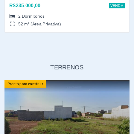
Ref.: 139
VIVAL DOS IPÊS
Vival dos Ipês - Dourados/MS
R$140.000,00
VENDA
200 m² (Área Total)