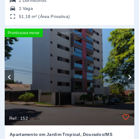
Ref.: 152
Apartamento em Jardim Tropical, Dourados/MS
Jardim Tropical - Dourados/MS
R$580.000,00
VENDA
3
Dormitórios
, sendo
1
suíte
2 Vagas
88,86 m² (Área Privativa)
Novo