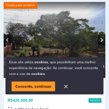
Ref.: 137
ALTOS DO INDAIÁ
Alto do Indaiá - Dourados/MS
R$420.000,00
VENDA
1.080 m² (Área Total)
Pronto para construir
Esse site utiliza
cookies
, que possibilitam uma melhor
experiência de navegação.
Ao continuar, você concorda
Olá! Estamos disponíveis para te ajudar.
com o uso de
cookies
.
Concordo, continuar