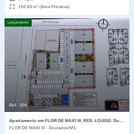
Ref.: 208
Apartamento em FLOR DE MAIO III, RES. LOUISE- Dourados/MS
FLOR DE MAIO III - Dourados/MS
R$235.000,00
VENDA
2
Dormitórios
52 m² (Área Privativa)
TERRENOS
Pronto para construir