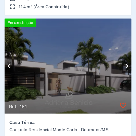
Ref.: 151
Casa Térrea
Conjunto Residencial Monte Carlo - Dourados/MS
R$440.000,00
VENDA
3
Dormitórios
, sendo
1
suíte
2 Vagas
72,88 m² (Área Construída)
Pronto para morar