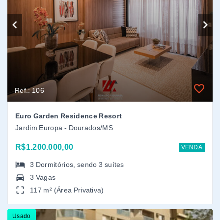
R$1.200.000,00
VENDA
3
Dormitórios
, sendo
3
suítes
3 Vagas
117 m² (Área Privativa)
Usado
Ref.: 123