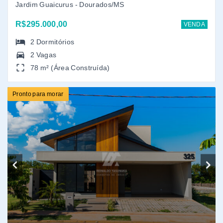
Ref.: 142
Porto Royale Residence e Resort
Porto Royale - Dourados/MS
R$1.250.000,00
VENDA
3
Dormitórios
, sendo
1
suíte
2 Vagas
154,60 m² (Área Construída)
Em construção