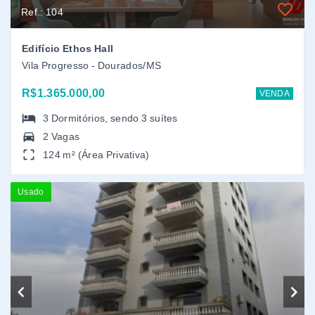
Ref.: 155
Apartamento Alto Padrão em Jardim Central, Dourados/MS
Jardim Central - Dourados/MS
Consulte
VENDA
4
Dormitórios
, sendo
4
suítes
2 Vagas