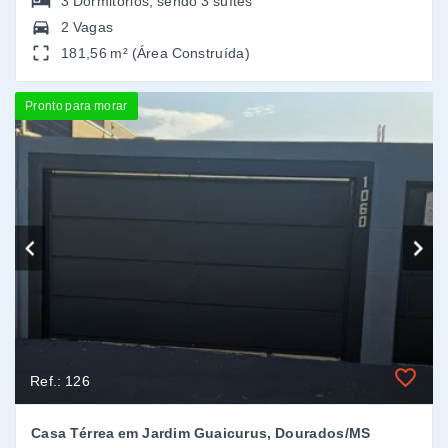
Ref.: 126
Casa Térrea em Jardim Guaicurus, Dourados/MS
Jardim Guaicurus - Dourados/MS
R$295.000,00
VENDA
2
Dormitórios
2 Vagas
78 m² (Área Construída)
Pronto para morar