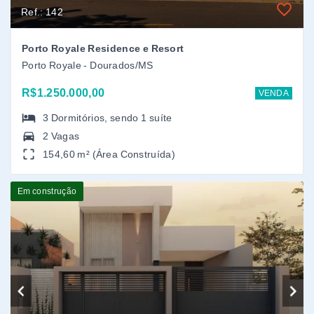
Ref.: 176
Casa em Conjunto Residencial Monte Carlo, Dourados/MS
Conjunto Residencial Monte Carlo - Dourados/MS
R$660.000,00
VENDA
3
Dormitórios
, sendo
1
suíte
2 Vagas