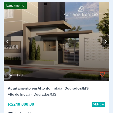
Ref.: 178
Apartamento em Alto do Indaiá, Dourados/MS
Alto do Indaiá - Dourados/MS
R$240.000,00
VENDA
2
Dormitórios
1 Vaga
51,18 m² (Área Privativa)
Pronto para morar