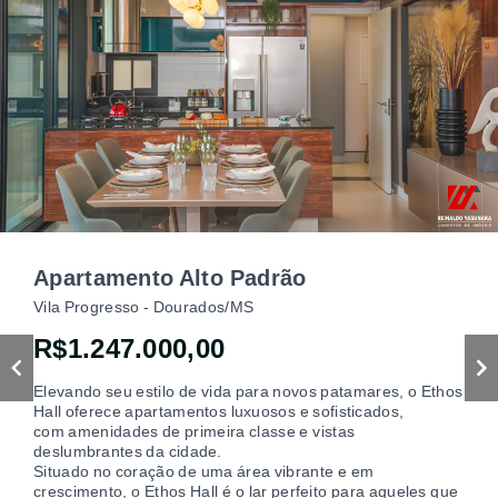
Jardim Europa - Dourados/MS
R$1.200.000,00
O Euro Garden Residence SPA & Resort tem se
destacando no alto da Av. Presidente Vargas,
atraindo olhares de famílias que buscam morar no local de
destaque de Dourados.
Corretor Reinaldo Yasunaka
Creci 8912/MS
(67) 996697575
3 Dormitórios, sendo 3 suítes
3 Garagens
117,00 m² (Área total)
Reinaldo Massao
DETALHES
CRECI -
8912F