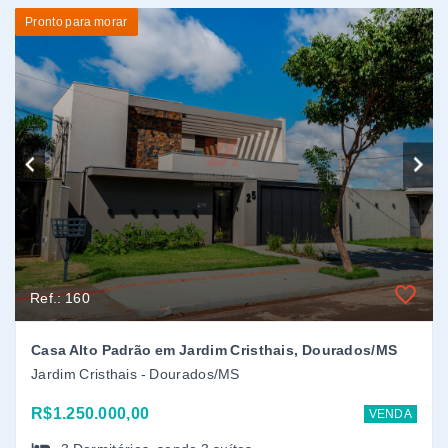
Ref.: 160
Casa Alto Padrão em Jardim Cristhais, Dourados/MS
Jardim Cristhais - Dourados/MS
R$1.250.000,00
VENDA
3
Dormitórios
, sendo
3
suítes
2 Vagas
181,56 m² (Área Construída)
Pronto para morar