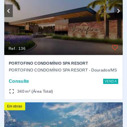
340 m² (Área Total)
Em obras
Ref.: 118
Vivere da Mata Condomínio Resort
Parque dos Jequitibás - Dourados/MS