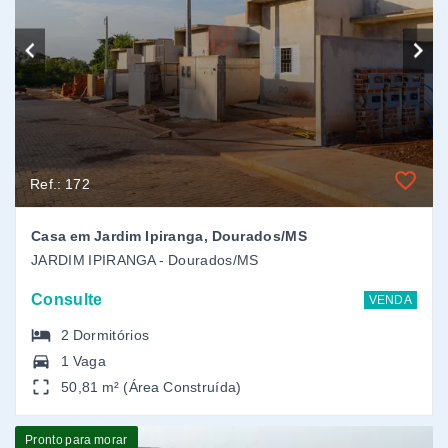
Consulte
VENDA
2
Dormitórios
1 Vaga
50,81 m² (Área Construída)
Pronto para morar
Ref.: 174