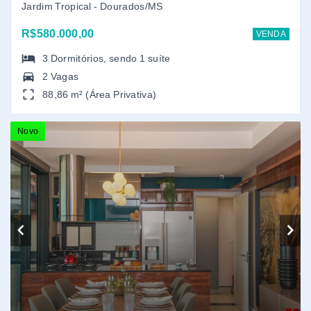
Ref.: 104
Edifício Ethos Hall
Vila Progresso - Dourados/MS
R$1.365.000,00
VENDA
3
Dormitórios
, sendo
3
suítes
2 Vagas
124 m² (Área Privativa)
Usado