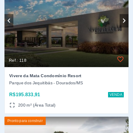
R$195.833,91
VENDA
200 m² (Área Total)
Pronto para construir
Ref.: 138
JARDIM CEL FRANCISCO ALVES