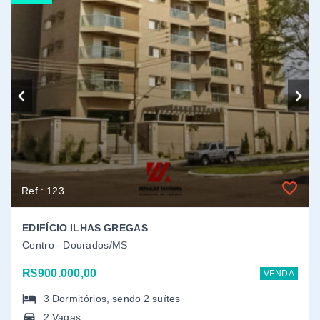
EDIFÍCIO ILHAS GREGAS
Centro - Dourados/MS
R$900.000,00
VENDA
3
Dormitórios
, sendo
2
suítes
2 Vagas
190,48 m² (Área Privativa)
Lançamento