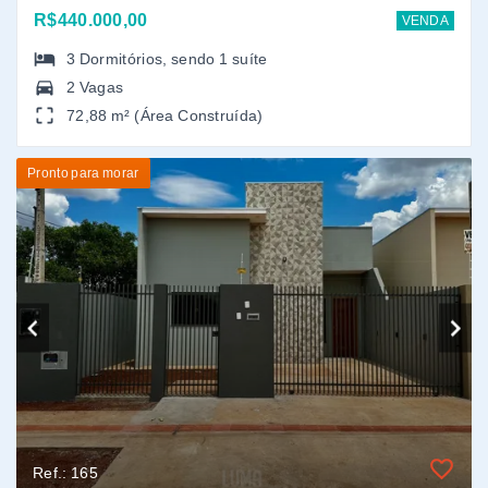
Ref.: 165
CASA VENDA JARDIM ESPLANADA
Esplanada - Dourados/MS
R$273.000,00
VENDA
2
Dormitórios
2 Vagas
60,32 m² (Área Construída)
1
2
...
5