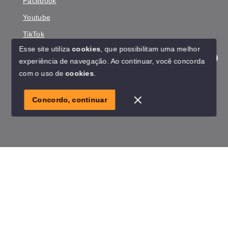
Facebook
Youtube
TikTok
Esse site utiliza
cookies
, que possibilitam uma melhor
experiência de navegação.
Ao continuar, você concorda
Olá! Estamos disponíveis para te ajudar.
com o uso de
cookies
.
© Copyright 2026 - Reinaldo Yasunaka - Todos os direitos
reservados
Concordo, continuar
SITE PARA IMOBILIARIA
Início
Histórico
Favoritos