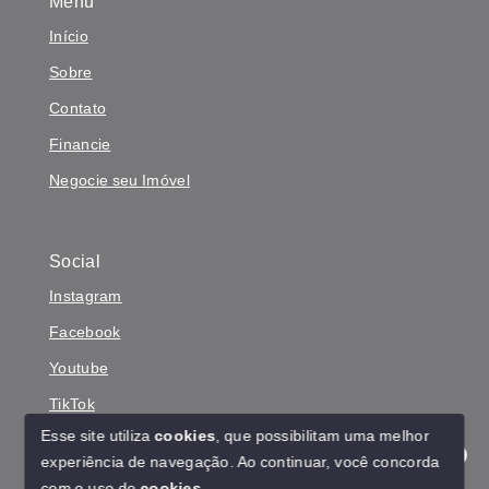
Menu
Início
Sobre
Contato
Financie
Negocie seu Imóvel
Social
Instagram
Facebook
Youtube
TikTok
Esse site utiliza
cookies
, que possibilitam uma melhor
experiência de navegação.
Ao continuar, você concorda
Olá! Estamos disponíveis para te ajudar.
com o uso de
cookies
.