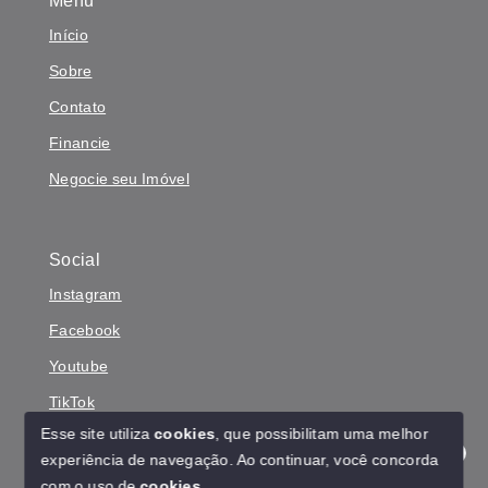
Menu
Início
Sobre
Contato
Financie
Negocie seu Imóvel
Social
Instagram
Facebook
Youtube
TikTok
Esse site utiliza
cookies
, que possibilitam uma melhor
experiência de navegação.
Ao continuar, você concorda
Olá! Estamos disponíveis para te ajudar.
com o uso de
cookies
.