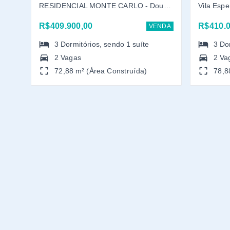
RESIDENCIAL MONTE CARLO - Dourados/MS
Vila Esp
R$409.900,00
R$410.0
VENDA
3
Dormitórios
, sendo
1
suíte
3
Do
2 Vagas
2 Va
72,88 m² (Área Construída)
78,8