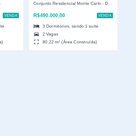
S
Conjunto Residencial Monte Carlo - Dourados/MS
R$490.000,00
VENDA
VENDA
íte
3
Dormitórios
, sendo
1
suíte
2 Vagas
a)
80,22 m² (Área Construída)