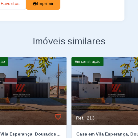
 Favoritos
Imprimir
Imóveis similares
ção
Em construção
Ref.: 213
Casa em Vila Esperança, Dourados/MS