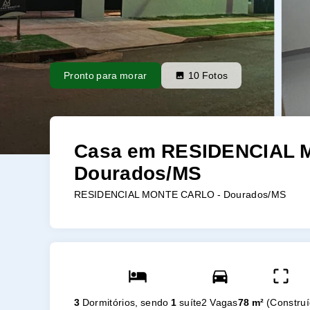
Pronto para morar
10
Fotos
Casa em RESIDENCIAL 
Dourados/MS
RESIDENCIAL MONTE CARLO - Dourados/MS
3
Dormitórios, sendo
1
suíte
2 Vagas
78 m²
(
Constru