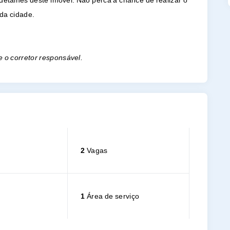
detalhes deste imóvel. Não perca a chance de realizar o
da cidade.
e o corretor responsável.
2
Vagas
1
Área de serviço