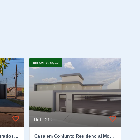
Em construção
Ref.: 212
Casa em Vila Esperança, Dourados/MS
Casa em Conjunto Residencial Monte Carlo, Dourados/MS