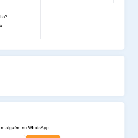
lia?:
a
 com alguém no WhatsApp: