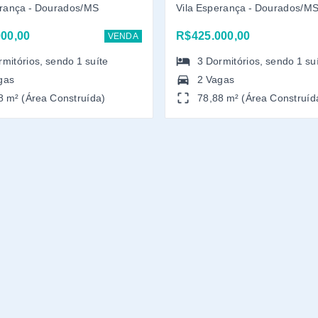
erança - Dourados/MS
Vila Esperança - Dourados/M
00,00
R$425.000,00
VENDA
rmitórios
, sendo
1
suíte
3
Dormitórios
, sendo
1
su
gas
2 Vagas
8 m² (Área Construída)
78,88 m² (Área Construíd