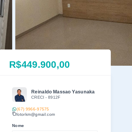
R$449.900,00
Reinaldo Massao Yasunaka
CRECI -
8912F
(67) 9966-97575
fotorkm@gmail.com
Nome