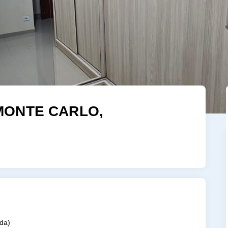
MONTE CARLO,
ída
)