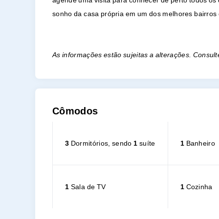
agende uma visita para conhecer de perto todos os 
sonho da casa própria em um dos melhores bairros 
As informações estão sujeitas a alterações. Consult
Cômodos
3
Dormitórios, sendo
1
suíte
1
Banheiro
1
Sala de TV
1
Cozinha