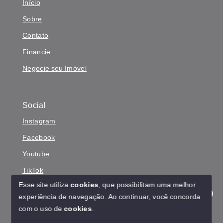
Início
Sobre
Contato
Financie
Negocie seu Imóvel
Social
Instagram
Facebook
Youtube
TikTok
Esse site utiliza
cookies
, que possibilitam uma melhor
experiência de navegação.
Ao continuar, você concorda
Olá! Estamos disponíveis para te ajudar.
com o uso de
cookies
.
© Copyright 2026 - Reinaldo Yasunaka - Todos os direitos
reservados