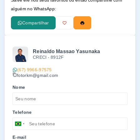
Salve ele nos seus favoritos ou então compartilhe com
alguém no WhatsApp:
Compartilhar
Reinaldo Massao Yasunaka
CRECI -
8912F
(67) 9966-97575
fotorkm@gmail.com
Nome
Telefone
E-mail