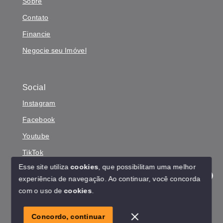
Sobre
Contato
Financie
Negocie seu Imóvel
Social
Instagram
Facebook
Youtube
TikTok
Esse site utiliza
cookies
, que possibilitam uma melhor
experiência de navegação.
Ao continuar, você concorda
Olá! Estamos disponíveis para te ajudar.
com o uso de
cookies
.
© Copyright 2026 - Reinaldo Yasunaka - Todos os direitos
reservados
Concordo, continuar
SITE PARA IMOBILIARIA